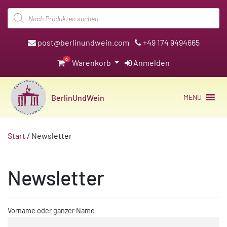
Products
search
post@berlinundwein.com
+49 174 9494665
0
Warenkorb
Anmelden
BerlinUndWein
MENU
Start
/ Newsletter
Newsletter
Vorname oder ganzer Name