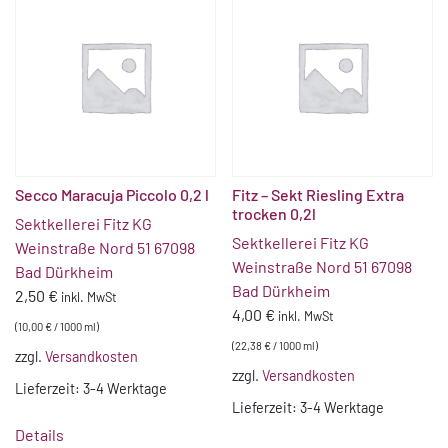
Secco Maracuja Piccolo 0,2 l
Fitz – Sekt Riesling Extra
trocken 0,2l
Sektkellerei Fitz KG
Sektkellerei Fitz KG
Weinstraße Nord 51 67098
Weinstraße Nord 51 67098
Bad Dürkheim
Bad Dürkheim
2,50
€
inkl. MwSt
4,00
€
inkl. MwSt
(
10,00
€
/
1000
ml
)
(
22,38
€
/
1000
ml
)
zzgl.
Versandkosten
zzgl.
Versandkosten
Lieferzeit:
3-4 Werktage
Lieferzeit:
3-4 Werktage
Details