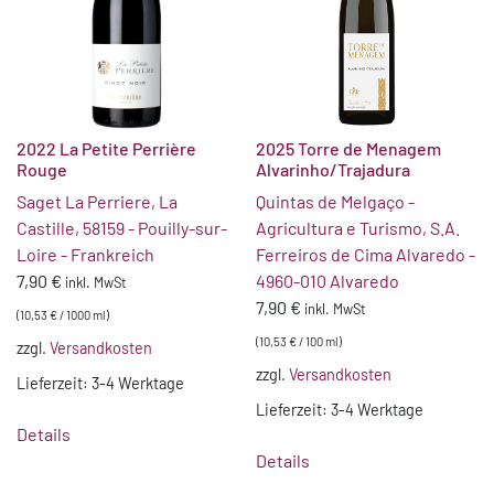
2022 La Petite Perrière
2025 Torre de Menagem
Rouge
Alvarinho/Trajadura
Saget La Perriere, La
Quintas de Melgaço -
Castille, 58159 - Pouilly-sur-
Agricultura e Turismo, S.A.
Loire - Frankreich
Ferreiros de Cima Alvaredo -
7,90
€
4960-010 Alvaredo
inkl. MwSt
7,90
€
inkl. MwSt
(
10,53
€
/
1000
ml
)
(
10,53
€
/
100
ml
)
zzgl.
Versandkosten
zzgl.
Versandkosten
Lieferzeit:
3-4 Werktage
Lieferzeit:
3-4 Werktage
Details
Details