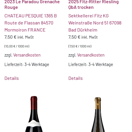
2023 Le Paradou Grenache
2025 Fitz-Ritter Riesling
Rouge
QbA trocken
CHATEAU PESQUIE 1365 B
Sektkellerei Fitz KG
Route de Flassan 84570
Weinstraße Nord 51 67098
Mormoiron FRANCE
Bad Dürkheim
7,50
€
7,50
€
inkl. MwSt
inkl. MwSt
(
10,00
€
/
1000
ml
)
(
7,50
€
/
1000
ml
)
zzgl.
Versandkosten
zzgl.
Versandkosten
Lieferzeit:
3-4 Werktage
Lieferzeit:
3-4 Werktage
Details
Details