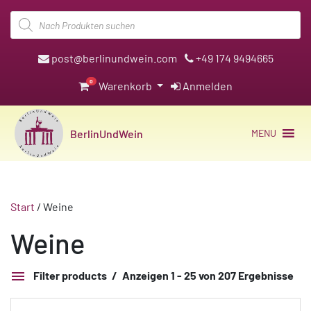
Products
search
post@berlinundwein.com
+49 174 9494665
0
Warenkorb
Anmelden
BerlinUndWein
MENU
Start
/ Weine
Weine
Filter products
Anzeigen 1 - 25 von 207 Ergebnisse