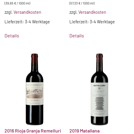
(
39,65
€
/
1000
ml
)
(
57,33
€
/
1000
ml
)
zzgl.
Versandkosten
zzgl.
Versandkosten
Lieferzeit:
3-4 Werktage
Lieferzeit:
3-4 Werktage
Details
Details
2016 Rioja Granja Remelluri
2019 Matallana