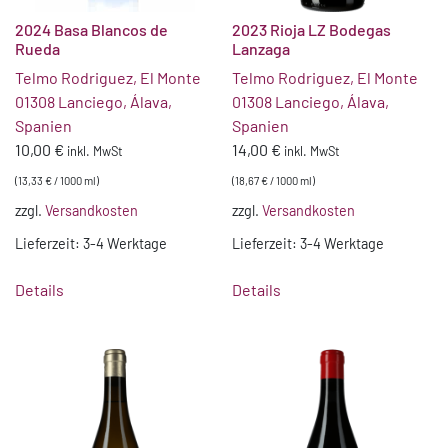
2024 Basa Blancos de
2023 Rioja LZ Bodegas
Rueda
Lanzaga
Telmo Rodriguez, El Monte
Telmo Rodriguez, El Monte
01308 Lanciego, Álava,
01308 Lanciego, Álava,
Spanien
Spanien
10,00
€
14,00
€
inkl. MwSt
inkl. MwSt
(
13,33
€
/
1000
ml
)
(
18,67
€
/
1000
ml
)
zzgl.
Versandkosten
zzgl.
Versandkosten
Lieferzeit:
3-4 Werktage
Lieferzeit:
3-4 Werktage
Details
Details