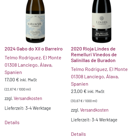
2024 Gabo do Xil o Barreiro
2020 Rioja Lindes de
Remelluri Vinedos de
Telmo Rodriguez, El Monte
Salinillas de Buradon
01308 Lanciego, Álava,
Telmo Rodriguez, El Monte
Spanien
01308 Lanciego, Álava,
17,00
€
inkl. MwSt
Spanien
(
22,67
€
/
1000
ml
)
23,00
€
inkl. MwSt
zzgl.
Versandkosten
(
30,67
€
/
1000
ml
)
Lieferzeit:
3-4 Werktage
zzgl.
Versandkosten
Lieferzeit:
3-4 Werktage
Details
Details