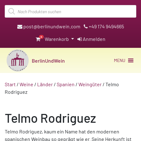
Products
search
post@berlinundwein.com
+49 174 9494665
0
Warenkorb
Anmelden
BerlinUndWein
MENU
Start
/
Weine
/
Länder
/
Spanien
/
Weingüter
/ Telmo
Rodriguez
Telmo Rodriguez
Telmo Rodriguez, kaum ein Name hat den modernen
spanischen Weinbau so geprägt wie er. Seine Herkunft ist