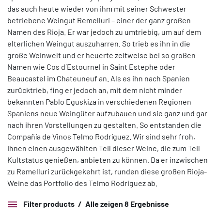
das auch heute wieder von ihm mit seiner Schwester
betriebene Weingut Remelluri – einer der ganz großen
Namen des Rioja. Er war jedoch zu umtriebig, um auf dem
elterlichen Weingut auszuharren. So trieb es ihn in die
große Weinwelt und er heuerte zeitweise bei so großen
Namen wie Cos d´Estournel in Saint Estephe oder
Beaucastel im Chateuneuf an. Als es ihn nach Spanien
zurücktrieb, fing er jedoch an, mit dem nicht minder
bekannten Pablo Eguskiza in verschiedenen Regionen
Spaniens neue Weingüter aufzubauen und sie ganz und gar
nach ihren Vorstellungen zu gestalten. So entstanden die
Compañía de Vinos Telmo Rodríguez. Wir sind sehr froh,
Ihnen einen ausgewählten Teil dieser Weine, die zum Teil
Kultstatus genießen, anbieten zu können. Da er inzwischen
zu Remelluri zurückgekehrt ist, runden diese großen Rioja-
Weine das Portfolio des Telmo Rodriguez ab.
Filter products
Alle zeigen 8 Ergebnisse