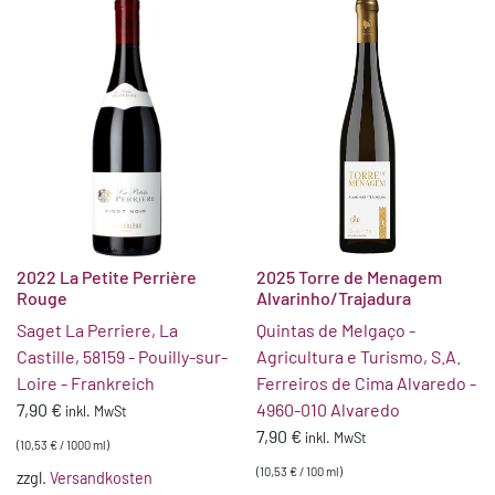
2022 La Petite Perrière
2025 Torre de Menagem
Rouge
Alvarinho/Trajadura
Saget La Perriere, La
Quintas de Melgaço -
Castille, 58159 - Pouilly-sur-
Agricultura e Turismo, S.A.
Loire - Frankreich
Ferreiros de Cima Alvaredo -
7,90
€
4960-010 Alvaredo
inkl. MwSt
7,90
€
inkl. MwSt
(
10,53
€
/
1000
ml
)
(
10,53
€
/
100
ml
)
zzgl.
Versandkosten