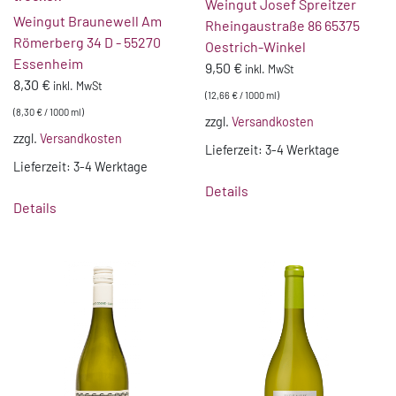
Weingut Josef Spreitzer
Weingut Braunewell Am
Rheingaustraße 86 65375
Römerberg 34 D - 55270
Oestrich-Winkel
Essenheim
9,50
€
inkl. MwSt
8,30
€
inkl. MwSt
(
12,66
€
/
1000
ml
)
(
8,30
€
/
1000
ml
)
zzgl.
Versandkosten
zzgl.
Versandkosten
Lieferzeit:
3-4 Werktage
Lieferzeit:
3-4 Werktage
Details
Details