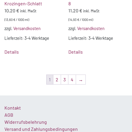
Krozingen-Schlatt
8
10,20
€
11,20
€
inkl. MwSt
inkl. MwSt
(
13,60
€
/
1000
ml
)
(
14,93
€
/
1000
ml
)
zzgl.
Versandkosten
zzgl.
Versandkosten
Lieferzeit:
3-4 Werktage
Lieferzeit:
3-4 Werktage
Details
Details
1
2
3
4
→
Kontakt
AGB
Widerrufsbelehrung
Versand und Zahlungsbedingungen