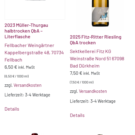
2023 Müller-Thurgau
halbtrocken QbA –
Literflasche
2025 Fitz-Ritter Riesling
QbA trocken
Fellbacher Weingärtner
Sektkellerei Fitz KG
Kappelbergstraße 48, 70734
Weinstraße Nord 51 67098
Fellbach
Bad Dürkheim
6,50
€
inkl. MwSt
7,50
€
inkl. MwSt
(
6,50
€
/
1000
ml
)
(
7,50
€
/
1000
ml
)
zzgl.
Versandkosten
zzgl.
Versandkosten
Lieferzeit:
3-4 Werktage
Lieferzeit:
3-4 Werktage
Details
Details