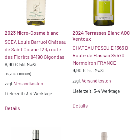
2023 Micro-Cosme blanc
2024 Terrasses Blanc AOC
Ventoux
SCEA Louis Barruol Château
CHATEAU PESQUIE 1365 B
de Saint Cosme 126, route
Route de Flassan 84570
des Florêts 84190 Gigondas
Mormoiron FRANCE
9,90
€
inkl. MwSt
9,90
€
inkl. MwSt
(
13,20
€
/
1000
ml
)
zzgl.
Versandkosten
zzgl.
Versandkosten
Lieferzeit:
3-4 Werktage
Lieferzeit:
3-4 Werktage
Details
Details