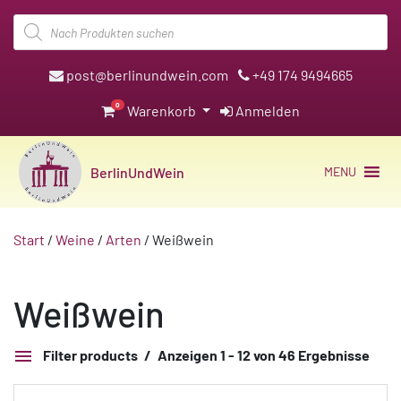
Products
search
post@berlinundwein.com
+49 174 9494665
0
Warenkorb
Anmelden
BerlinUndWein
MENU
Start
/
Weine
/
Arten
/ Weißwein
Weißwein
Filter products
Anzeigen 1 - 12 von 46 Ergebnisse