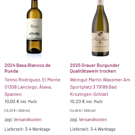
2024 Basa Blancos de
2025 Grauer Burgunder
Rueda
Qualitätswein trocken
Telmo Rodriguez, El Monte
Weingut Martin Wassmer Am
01308 Lanciego, Álava,
Sportplatz 3 79189 Bad
Spanien
Krozingen-Schlatt
10,00
€
10,20
€
inkl. MwSt
inkl. MwSt
(
13,33
€
/
1000
ml
)
(
14,00
€
/
1000
ml
)
zzgl.
Versandkosten
zzgl.
Versandkosten
Lieferzeit:
3-4 Werktage
Lieferzeit:
3-4 Werktage