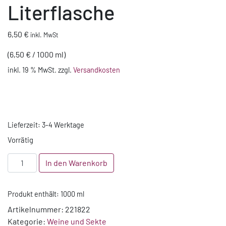
Literflasche
6,50
€
inkl. MwSt
(
6,50
€
/
1000
ml
)
inkl. 19 % MwSt.
zzgl.
Versandkosten
Lieferzeit:
3-4 Werktage
Vorrätig
2023
In den Warenkorb
Müller-
Thurgau
Produkt enthält: 1000
ml
halbtrocken
QbA
Artikelnummer:
221822
-
Kategorie:
Weine und Sekte