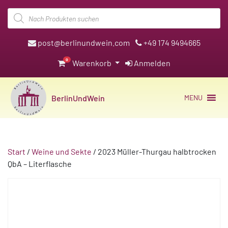
Products
search
post@berlinundwein.com
+49 174 9494665
0
Warenkorb
Anmelden
BerlinUndWein
MENU
Start
/
Weine und Sekte
/ 2023 Müller-Thurgau halbtrocken
QbA – Literflasche