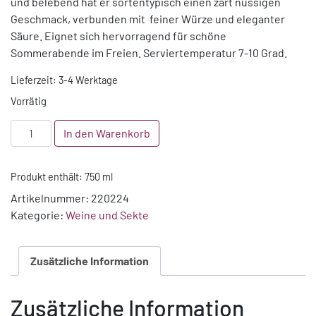
und belebend hat er sortentypisch einen zart nussigen
Geschmack, verbunden mit feiner Würze und eleganter
Säure. Eignet sich hervorragend für schöne
Sommerabende im Freien. Serviertemperatur 7-10 Grad.
Lieferzeit:
3-4 Werktage
Vorrätig
2024
In den Warenkorb
Trollinger
Rosé
Produkt enthält: 750
ml
"C"
trocken
Artikelnummer:
220224
Menge
Kategorie:
Weine und Sekte
Zusätzliche Information
Zusätzliche Information