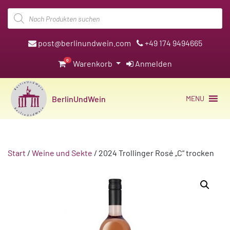
Products
search
post@berlinundwein.com
+49 174 9494665
0
Warenkorb
Anmelden
BerlinUndWein
MENU
Start
/
Weine und Sekte
/ 2024 Trollinger Rosé „C“ trocken