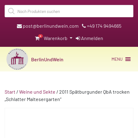
Products
search
post@berlinundwein.com
+49 174 9494665
0
Warenkorb
Anmelden
BerlinUndWein
MENU
Start
/
Weine und Sekte
/ 2011 Spätburgunder QbA trocken
„Schlatter Maltesergarten“