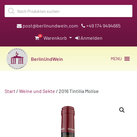
Products
search
post@berlinundwein.com
+49 174 9494665
0
Warenkorb
Anmelden
BerlinUndWein
MENU
Start
/
Weine und Sekte
/ 2016 Tintilia Molise