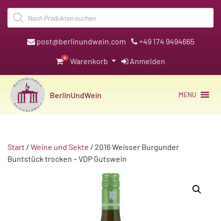
Products
search
post@berlinundwein.com
+49 174 9494665
0
Warenkorb
Anmelden
BerlinUndWein
MENU
Start
/
Weine und Sekte
/ 2016 Weisser Burgunder
Buntstück trocken – VDP Gutswein