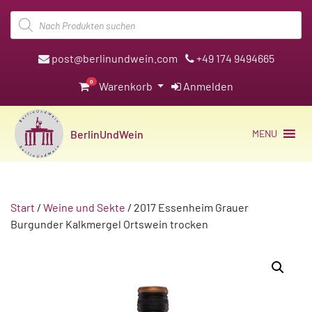
Products
search
post@berlinundwein.com
+49 174 9494665
0
Warenkorb
Anmelden
BerlinUndWein
MENU
Start
/
Weine und Sekte
/ 2017 Essenheim Grauer
Burgunder Kalkmergel Ortswein trocken