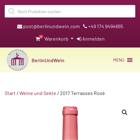
Products
search
post@berlinundwein.com
+49 174 9494665
0
Warenkorb
Anmelden
BerlinUndWein
MENU
Start
/
Weine und Sekte
/ 2017 Terrasses Rosé