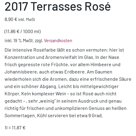
2017 Terrasses Rosé
8,90
€
inkl. MwSt
(
11,86
€
/
1000
ml
)
inkl. 19 % MwSt.
zzgl.
Versandkosten
Die intensive Roséfarbe läßt es schon vermuten: hier ist
Konzentration und Aromenvielfalt im Glas. In der Nase
frisch gepresste rote Früchte, vor allem Himbeere und
Johannisbeere, auch etwas Erdbeere. Am Gaumen
wiederholen sich die Aromen, dazu eine erfrischende Säure
und ein schöner Abgang. Leicht bis mittelgewichtiger
Körper. Kein komplexer Wein – so ist Rosé auch nicht
gedacht – , sehr „weinig“ in seinem Ausdruck und genau
richtig für frischen und unkomplizieren Genuss an heißen
Sommertagen. Kühl servieren bei etwa 9 Grad.
1l = 11,87 €