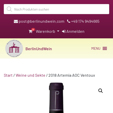
Products
search
post@berlinundwein.com
+49 174 9494665
0
Warenkorb
Anmelden
BerlinUndWein
MENU
Start
/
Weine und Sekte
/ 2018 Artemia AOC Ventoux