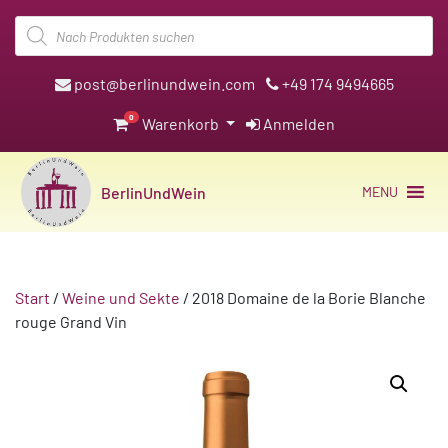
Products
search
post@berlinundwein.com
+49 174 9494665
0
Warenkorb
Anmelden
BerlinUndWein
MENU
Start
/
Weine und Sekte
/ 2018 Domaine de la Borie Blanche
rouge Grand Vin