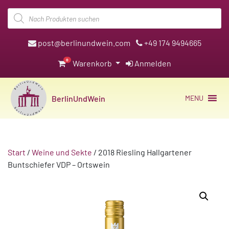
Products
search
post@berlinundwein.com
+49 174 9494665
0
Warenkorb
Anmelden
BerlinUndWein
MENU
Start
/
Weine und Sekte
/ 2018 Riesling Hallgartener
Buntschiefer VDP – Ortswein