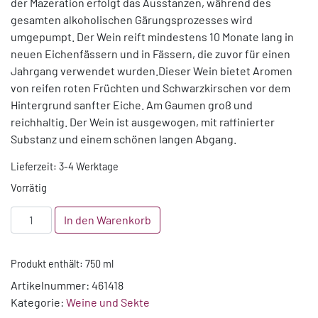
der Mazeration erfolgt das Ausstanzen, während des
gesamten alkoholischen Gärungsprozesses wird
umgepumpt. Der Wein reift mindestens 10 Monate lang in
neuen Eichenfässern und in Fässern, die zuvor für einen
Jahrgang verwendet wurden.Dieser Wein bietet Aromen
von reifen roten Früchten und Schwarzkirschen vor dem
Hintergrund sanfter Eiche. Am Gaumen groß und
reichhaltig. Der Wein ist ausgewogen, mit raffinierter
Substanz und einem schönen langen Abgang.
Lieferzeit:
3-4 Werktage
Vorrätig
2018
In den Warenkorb
Sancerre
Rouge
Produkt enthält: 750
ml
La
Louisonne
Artikelnummer:
461418
Domaine
Kategorie:
Weine und Sekte
de