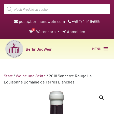
Products
search
post@berlinundwein.com
+49 174 9494665
0
Warenkorb
Anmelden
BerlinUndWein
MENU
Start
/
Weine und Sekte
/ 2018 Sancerre Rouge La
Louisonne Domaine de Terres Blanches