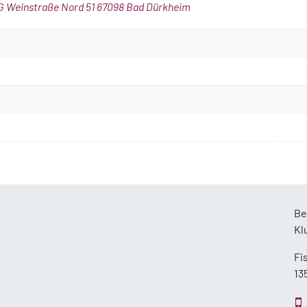
KG Weinstraße Nord 51 67098 Bad Dürkheim
Be
Kl
Fi
13