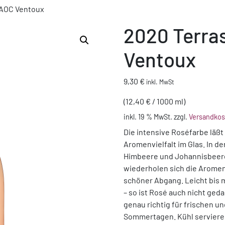
 AOC Ventoux
2020 Terra
Ventoux
9,30
€
inkl. MwSt
(
12,40
€
/
1000
ml
)
inkl. 19 % MwSt.
zzgl.
Versandkos
Die intensive Roséfarbe läßt
Aromenvielfalt im Glas. In de
Himbeere und Johannisbeer
wiederholen sich die Aromen
schöner Abgang. Leicht bis 
– so ist Rosé auch nicht geda
genau richtig für frischen 
Sommertagen. Kühl servieren