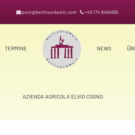
post@berlinundwein.com
+49 174 9494665
TERMINE
NEWS
ÜB
AZIENDA AGRICOLA ELVIO COGNO