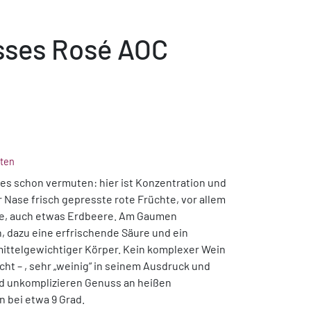
sses Rosé AOC
ten
 es schon vermuten: hier ist Konzentration und
r Nase frisch gepresste rote Früchte, vor allem
e, auch etwas Erdbeere. Am Gaumen
, dazu eine erfrischende Säure und ein
mittelgewichtiger Körper. Kein komplexer Wein
cht – , sehr „weinig“ in seinem Ausdruck und
und unkomplizieren Genuss an heißen
 bei etwa 9 Grad.