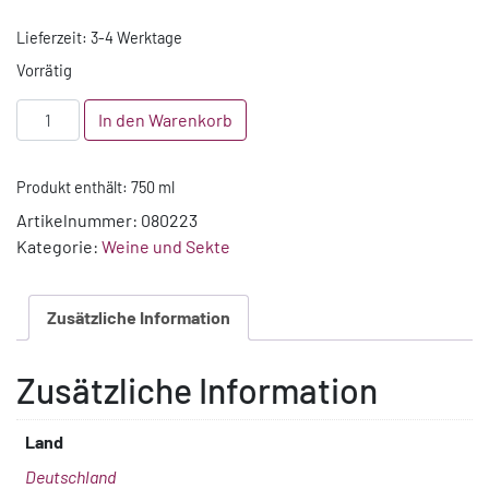
Lieferzeit:
3-4 Werktage
Vorrätig
2023
In den Warenkorb
Spätburgunder
Qualitätswein
Produkt enthält: 750
ml
trocken
"Markgräflerland"
Artikelnummer:
080223
Menge
Kategorie:
Weine und Sekte
Zusätzliche Information
Zusätzliche Information
Land
Deutschland