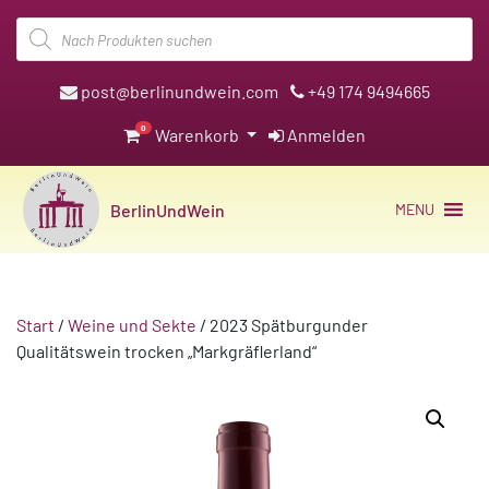
Products
search
post@berlinundwein.com
+49 174 9494665
0
Warenkorb
Anmelden
BerlinUndWein
MENU
Start
/
Weine und Sekte
/ 2023 Spätburgunder
Qualitätswein trocken „Markgräflerland“