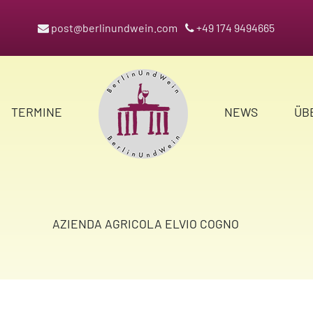
post@berlinundwein.com
+49 174 9494665
TERMINE
NEWS
ÜB
AZIENDA AGRICOLA ELVIO COGNO