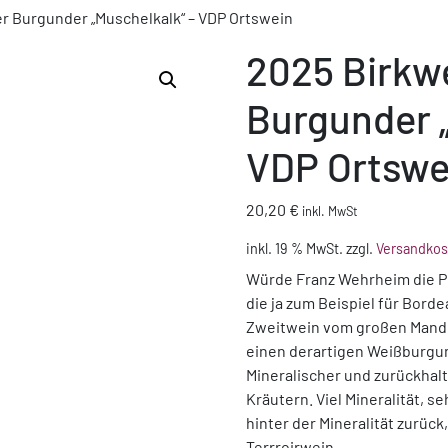
er Burgunder „Muschelkalk“ – VDP Ortswein
2025 Birkwe
Burgunder „
VDP Ortswe
20,20
€
inkl. MwSt
inkl. 19 % MwSt.
zzgl.
Versandkos
Würde Franz Wehrheim die Ph
die ja zum Beispiel für Borde
Zweitwein vom großen Mandel
einen derartigen Weißburgun
Mineralischer und zurückha
Kräutern. Viel Mineralität, s
hinter der Mineralität zurück
Terrroirwein.