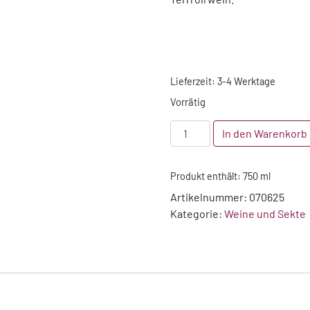
Lieferzeit:
3-4 Werktage
Vorrätig
2025
In den Warenkorb
Birkweiler
Weißer
Produkt enthält: 750
ml
Burgunder
"Muschelkalk"
Artikelnummer:
070625
-
Kategorie:
Weine und Sekte
VDP
Ortswein
Menge