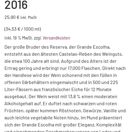
2016
25,90
€
inkl. MwSt
(
34,53
€
/
1000
ml
)
inkl. 19 % MwSt.
zzgl.
Versandkosten
Der große Bruder des Reserva, der Grande Escolha,
entsteht aus den ältesten Castelao-Reben des Weinguts,
die etwa 100 Jahre alt sind. Aufgrund des Alters ist der
Ertrag gering und erbringt nur 17.000 Flaschen. Direkt nach
der Handlese wird der Wein schonend mit den füßen in
offenen Gärbehältern eingemaischt und in 500 und 225
Liter-Fässern aus französischer Eiche für 12 Monate
ausgebaut. Der Wein weist mit 13,8 % einen moderaten
Alkoholgehalt auf. Er duftet nach schwarzen und roten
Früchten, später kommen Röstnoten, Gewürze, Vanille und
auch leichte vegetabile Noten hinzu. Im Mund präsentiert
sich der Grande Escolha mit großer Eleganz, Komplexität
und einnehmenden Geschmacksnuancen von Leder und