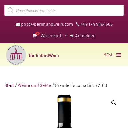
Products
search
post@berlinundwein.com
+49 174 9494665
0
Warenkorb
Anmelden
BerlinUndWein
MENU
Start
/
Weine und Sekte
/ Grande Escolha tinto 2016