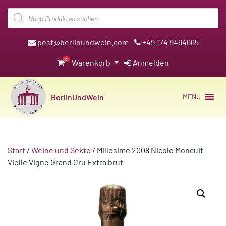
Products
search
post@berlinundwein.com
+49 174 9494665
0
Warenkorb
Anmelden
BerlinUndWein
MENU
Start
/
Weine und Sekte
/ Millesime 2008 Nicole Moncuit
Vielle Vigne Grand Cru Extra brut