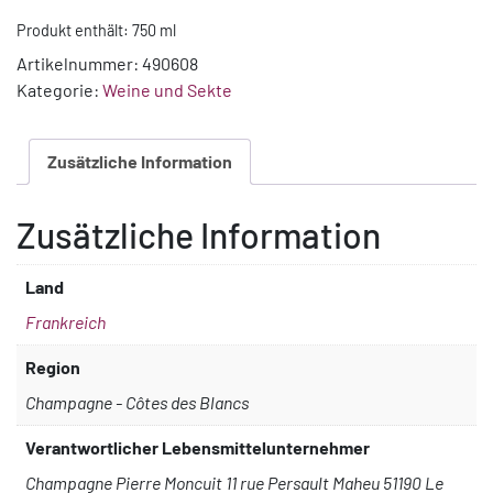
Nicole
Produkt enthält: 750
ml
Moncuit
Vielle
Artikelnummer:
490608
Vigne
Kategorie:
Weine und Sekte
Grand
Cru
Zusätzliche Information
Extra
brut
Menge
Zusätzliche Information
Land
Frankreich
Region
Champagne - Côtes des Blancs
Verantwortlicher Lebensmittelunternehmer
Champagne Pierre Moncuit 11 rue Persault Maheu 51190 Le