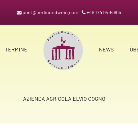
post@berlinundwein.com
+49 174 9494665
TERMINE
NEWS
ÜB
AZIENDA AGRICOLA ELVIO COGNO