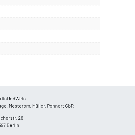
rlinUndWein
uge, Mesterom, Müller, Pohnert GbR
scherstr. 28
597 Berlin