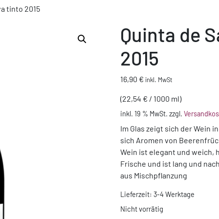
a tinto 2015
Quinta de S
2015
16,90
€
inkl. MwSt
(
22,54
€
/
1000
ml
)
inkl. 19 % MwSt.
zzgl.
Versandkos
Im Glas zeigt sich der Wein i
sich Aromen von Beerenfrüc
Wein ist elegant und weich, 
Frische und ist lang und na
aus Mischpflanzung
Lieferzeit:
3-4 Werktage
Nicht vorrätig