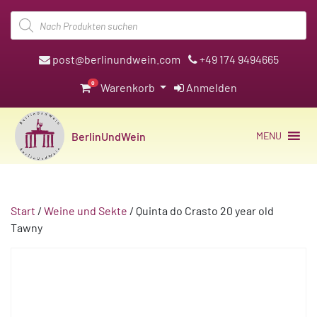
Products
search
post@berlinundwein.com
+49 174 9494665
0
Warenkorb
Anmelden
BerlinUndWein
MENU
Start
/
Weine und Sekte
/ Quinta do Crasto 20 year old
Tawny