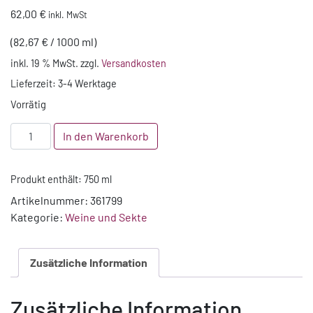
62,00
€
inkl. MwSt
(
82,67
€
/
1000
ml
)
inkl. 19 % MwSt.
zzgl.
Versandkosten
Lieferzeit:
3-4 Werktage
Vorrätig
Quinta
In den Warenkorb
do
Crasto
Produkt enthält: 750
ml
20
year
Artikelnummer:
361799
old
Kategorie:
Weine und Sekte
Tawny
Menge
Zusätzliche Information
Zusätzliche Information