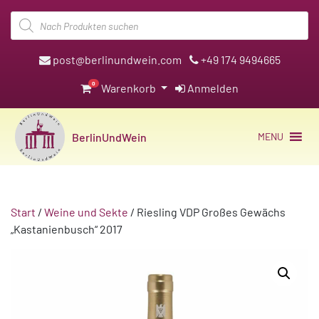
Products
search
post@berlinundwein.com
+49 174 9494665
0
Warenkorb
Anmelden
BerlinUndWein
MENU
Start
/
Weine und Sekte
/ Riesling VDP Großes Gewächs
„Kastanienbusch“ 2017